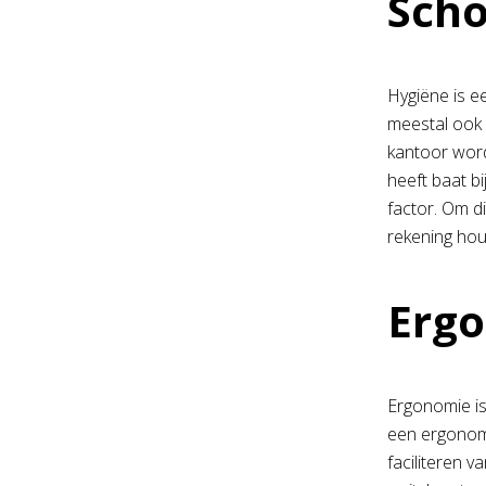
Scho
Hygiëne is e
meestal ook
kantoor word
heeft baat b
factor. Om d
rekening hou
Ergo
Ergonomie is
een ergonomi
faciliteren v