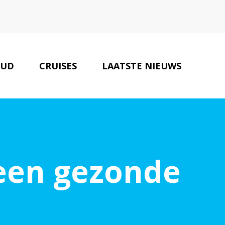
OUD
CRUISES
LAATSTE NIEUWS
N IN DE SCHEEPVAART
CONTACT
 een gezonde