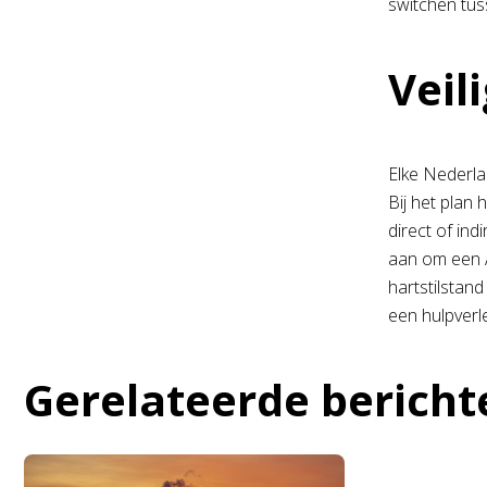
switchen tus
Veil
Elke Nederlan
Bij het plan 
direct of ind
aan om een A
hartstilstan
een hulpverle
Gerelateerde bericht