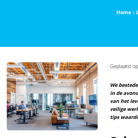
Home
»
Geplaatst o
We besteden
in de avond
van het le
veilige wer
tips waard