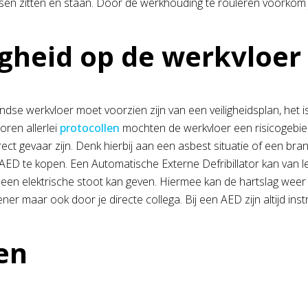
sen zitten en staan. Door de werkhouding te rouleren voorkom 
igheid op de werkvloer
dse werkvloer moet voorzien zijn van een veiligheidsplan, het is 
horen allerlei
protocollen
mochten de werkvloer een risicogebie
irect gevaar zijn. Denk hierbij aan een asbest situatie of een b
ED te kopen. Een Automatische Externe Defribillator kan van lev
d een elektrische stoot kan geven. Hiermee kan de hartslag w
ner maar ook door je directe collega. Bij een AED zijn altijd ins
en