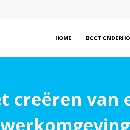
HOME
BOOT ONDERH
BEDRIJVE
et creëren van
werkomgeving